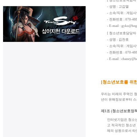
[ 청소년보호책임자 
- 성명 : 고갑열
- 소속/직위 : 게임
- 전화번호 : 070-488
- E-mail :
gyko@bega
[ 청소년보호담당자 
- 성명 : 김찬호
- 소속/직위 : 게임
- 전화번호 : 070-488
- E-mail :
chaney@be
[청소년보호를 위
우리는 미래의 주역인 
년이 유해정보로부터 스스
제1조 (청소년보호정책
인터넷기업은 청소년
고 적극적인 청소년 
체의 성원으로서 타