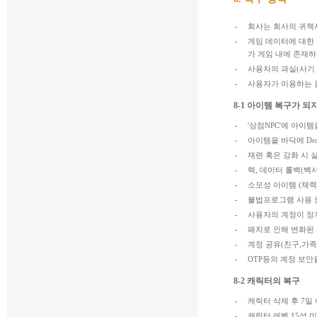
-
회사는 회사의 귀책
-
게임 데이터에 대한
가 게임 내에 존재하
-
사용자의 과실(사기 
-
사용자가 이용하는 
8-1 아이템 복구가 되
-
'상점NPC'에 아이
-
아이템을 바닥에 Dr
-
재련 혹은 강화 시 
-
렉, 데이터 롤백(백
-
소모성 아이템 (체력
-
불법프로그램 사용 중
-
사용자의 계정이 정
-
패치로 인해 변화된
-
계정 공유(친구,가족
-
OTP등의 계정 보
8-2 캐릭터의 복구
-
캐릭터 삭제 후 7일
-
캐릭터 레벨 15성 