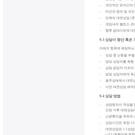
-
개인적인 유저간의 
-
타인의 명의 및 개
-
단체의 대면상담 (문
-
게임내의 밸런스 관
-
향후 업데이트에 대
9-3 상담이 중단 혹은
아래의 항목에 해당하는 
-
상담 중 난동을 부릴
-
담당 상담자를 폭행 
-
상담 담당자 이외의
-
담당 상담자에게 욕
-
음주상태에서 대면상
-
사전 대면상담 예약
9-4 상담 방법
-
상담동의서 작성을 
인된 이후 대면상담
-
신분확인을 위하여 신
-
상담시간은 최장 1시
-
대면상담은 1:1상
니다.(동행인원 동참