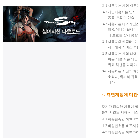
3-1
사용자는 게임 이용에
3-2
게임이용자는 당사 약
움을 받을 수 없습니
3-3
사용자는 베가게임즈의
히 입력해야 합니다
터 보호를 받지 못할
3-4
사용자의 캐릭터, 아
서버에서 서비스 되는
3-5
사용자는 게임 내에 
자는 이를 다른 게
위해 최선을 다해야 
3-6
사용자는 자신의 계
호되나, 회사의 귀책
니다.
4. 휴면계정에 대한
장기간 접속한 기록이 없
통지 기간을 거쳐 서비스
4-1
최종접속일 이후 12
4-2
비밀번호를 바꾸지 
4-3
최종접속일 이후 36