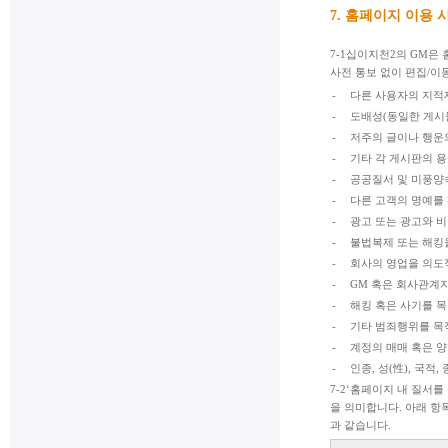
7. 홈페이지 이용 
7-1십이지천2의 GM은
사전 통보 없이 편집/이
-
다른 사용자의 지적
-
도배성(동일한 게시
-
저주의 글이나 행운
-
기타 각 게시판의 
-
공공질서 및 미풍양
-
다른 고객의 명예를
-
광고 또는 광고와 
-
불법복제 또는 해킹
-
회사의 영업을 의도
-
GM 혹은 회사관계
-
해킹 혹은 사기를 
-
기타 범죄행위를 목
-
계정의 매매 혹은 양
-
인종, 성(性), 국적
7-2‘홈페이지 내 질서
을 의미합니다. 아래 항
과 같습니다.