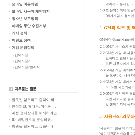
모바일 이용약관
페이지 이용제한, 아
1-3
본 운영정책에 언급되
모바일 사용자 계약해지
"베가게임즈 청소년보
청소년 보호정책
이메일 무단 수집거부
2. GM과 의무 및 
캐시 정책
GM이란 Game Mast
이벤트 정책
2-1
GM은 서비스의 원
게임 운영정책
2-2
GM은 게임 내 사용
- 십이지천
요하다고 판단되는 경
- 십이지천2
모든 사용자에게 최
- 십이지천2클래식
2-3
GM은 게임 내/외에
을 요구하는 사용자
2-4
GM은 게임 내에서 
다. 다만 사법기관의
2-5
GM은 즉각적인 해결
되면 서버다운 등의 
잘못된 암호라고 출력이 되. . .
및 홈페이지에 공지
안심체크, 휴대폰, 아이핀. . .
계정 정지상태를 해제하려면. . .
3. 사용자의 의무와
ID, 비밀번호를 분실하였. . .
회원을 탈퇴하고 싶습니다.
'사용자'라 함은 베가게
'십이지천2’서비스를 