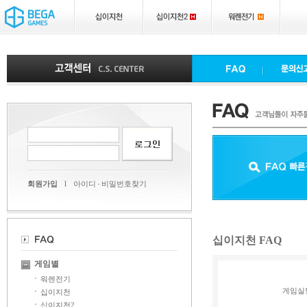
회원가입
l
아이디
비밀번호찾기
십이지천 FAQ
게임별
워렌전기
게임실
십이지천
십이지천2