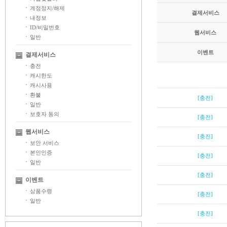
계정정지/해제
결제서비스
내정보
ID/비밀번호
웹서비스
일반
이벤트
결제서비스
충전
캐시한도
캐시사용
환불
[충전]
일반
보호자 동의
[충전]
웹서비스
[충전]
보안 서비스
본인인증
[충전]
일반
[충전]
이벤트
상품수령
[충전]
일반
[충전]